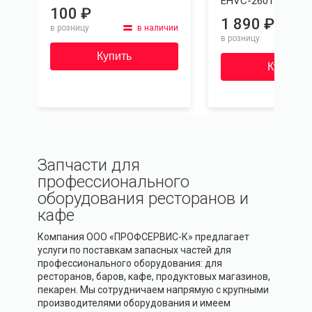
EHVC-260T/1A Jej
100 ₽
1 890 ₽
ет
в розницу
в наличии
в розницу
Купить
Купить
Запчасти для
профессионального
оборудования ресторанов и
кафе
Компания ООО «ПРОФСЕРВИС-К» предлагает
услуги по поставкам запасных частей для
профессионального оборудования: для
ресторанов, баров, кафе, продуктовых магазинов,
пекарен. Мы сотрудничаем напрямую с крупными
производителями оборудования и имеем