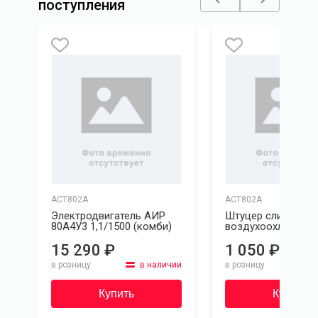
поступления
ACT802A
ACT802A
Электродвигатель АИР
Штуцер слива
80А4У3 1,1/1500 (комби)
воздухоохладител
15 290 ₽
1 050 ₽
в розницу
в наличии
в розницу
ии
Купить
Купить