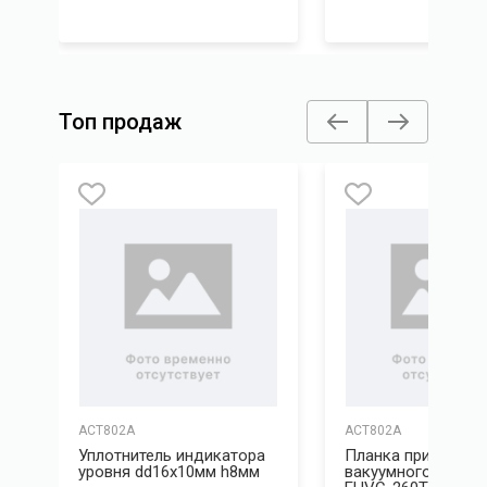
Топ продаж
ACT802A
ACT802A
Уплотнитель индикатора
Планка прижимна
уровня dd16х10мм h8мм
вакуумного аппар